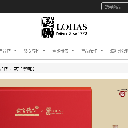
界合作
隨心陶杯
煮水器物
單品配件
遠紅外線
合作
故宮博物院