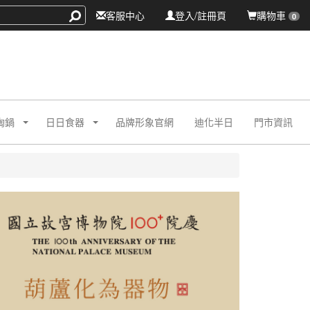
客服中心
登入/註冊頁
購物車
0
陶鍋
日日食器
品牌形象官網
迪化半日
門市資訊