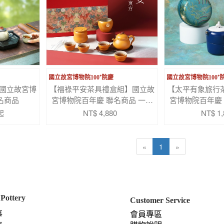
國立故宮博物院100⁺院慶
國立故宮博物院100⁺
國立故宮博
【福祿平安茶具禮盒組】國立故
【太平有象旅行
名商品
宮博物院百年慶 聯名商品 一壺
宮博物院百年慶 
一海四杯 茶葉罐 壺承
一杯便
起
NT$ 4,880
NT$ 1,
«
1
»
Pottery
Customer Service
事
會員專區