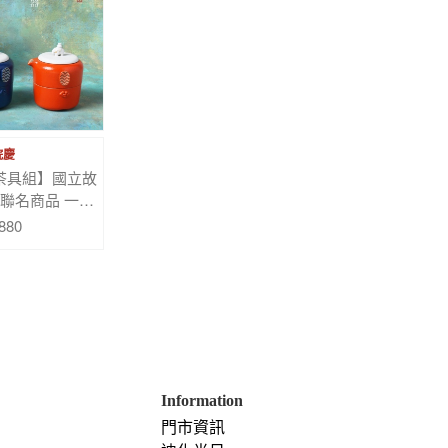
院慶
茶具組】國立故
聯名商品 一壺
攜包
880
Information
門市資訊