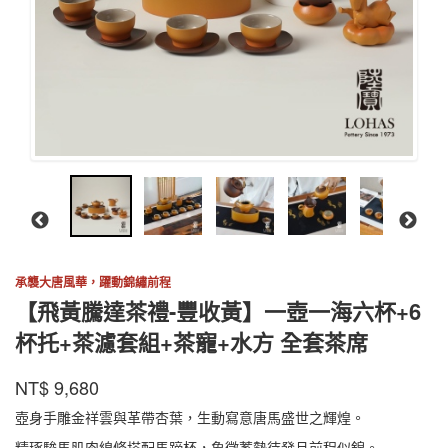
承襲大唐風華，躍動錦繡前程
【飛黃騰達茶禮-豐收黃】一壺一海六杯+6
杯托+茶濾套組+茶寵+水方 全套茶席
陸
商品代號
品牌
FHTDCL001YL
NT$
9,680
FHTDCL001YL
寶
壺身手雕金祥雲與革帶杏葉，生動寫意唐馬盛世之輝煌。
精琢駿馬肌肉線條搭配馬蹄杯，象徵蓄勢待發且前程似錦。