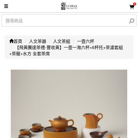
0
首頁
人文茶器
人文茶組
一壺六杯
【飛黃騰達茶禮-豐收黃】一壺一海六杯+6杯托+茶濾套組
+茶寵+水方 全套茶席