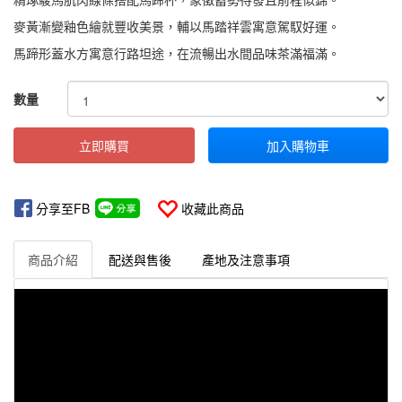
麥黃漸變釉色繪就豐收美景，輔以馬踏祥雲寓意駕馭好運。
馬蹄形蓋水方寓意行路坦途，在流暢出水間品味茶滿福滿。
GOODS000000000000000335719
數量
立即購買
加入購物車
分享至FB
收藏此商品
商品介紹
配送與售後
產地及注意事項