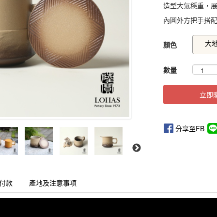
造型大氣穩重，
內圓外方把手搭
GOODS00000000
大
顏色
數量
立即
分享至FB
付款
產地及注意事項