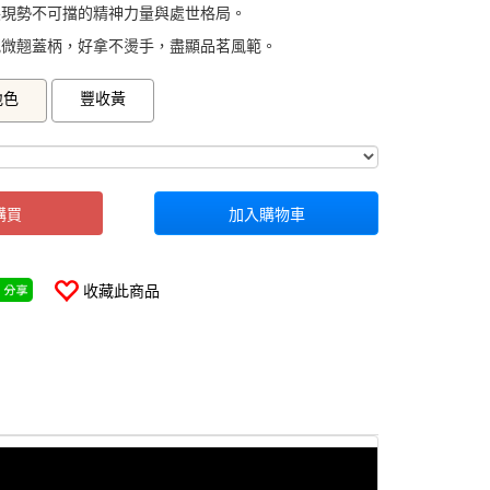
展現勢不可擋的精神力量與處世格局。
配微翹蓋柄，好拿不燙手，盡顯品茗風範。
0000000335730
GOODS000000000000000335731
地色
豐收黃
購買
加入購物車
收藏此商品