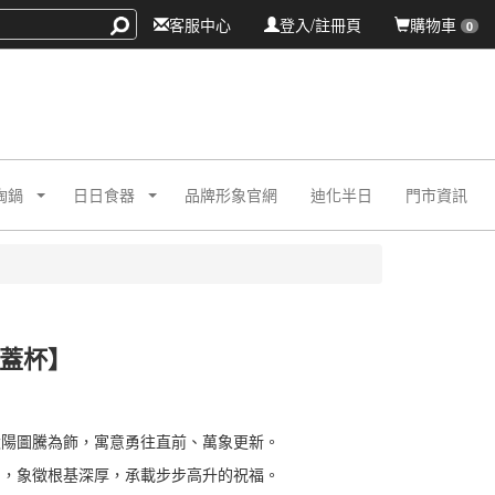
客服中心
登入/註冊頁
購物車
0
陶鍋
日日食器
品牌形象官網
迪化半日
門市資訊
蓋杯】
Z001DD
Z001DD
太陽圖騰為飾，寓意勇往直前、萬象更新。
川，象徵根基深厚，承載步步高升的祝福。