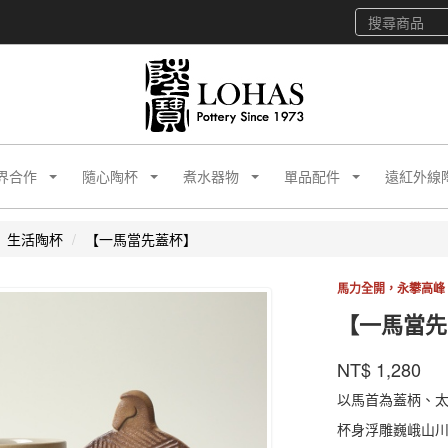
界合作
隨心陶杯
煮水器物
單品配件
遠紅外線
生活陶杯
【一馬當先蓋杯】
馬力全開，永攀高峰
【一馬當先
陸
商品代號
品牌
MSZYC
NT$
1,280
MSZYC
寶
以馬首為蓋柄、
杯身浮雕巍峨山