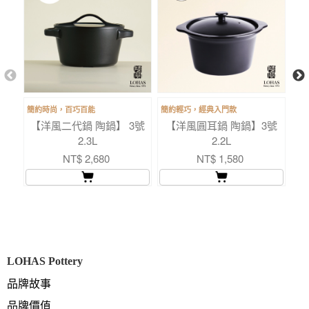
簡約時尚，百巧百能
簡約輕巧，經典入門款
適用
【洋風二代鍋 陶鍋】 3號
【洋風圓耳鍋 陶鍋】3號
2.3L
2.2L
NT$ 2,680
NT$ 1,580
LOHAS Pottery
品牌故事
品牌價值