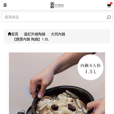
0
首頁
遠紅外線陶鍋
大同內鍋
【健康內鍋 陶鍋】1.5L