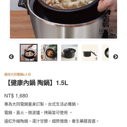
適用大同電鍋6人份
【健康內鍋 陶鍋】1.5L
陸
商品代號
品牌
EWCP010001BK
NT$
1,680
EWCP010001BK
寶
專為大同電鍋量身訂製，台式生活必備鍋。
電鍋、直火、微波爐、烤箱皆可使用 。
遠紅外線陶鍋，湯汁甘醇，細熬慢燉，養生藥膳首選。