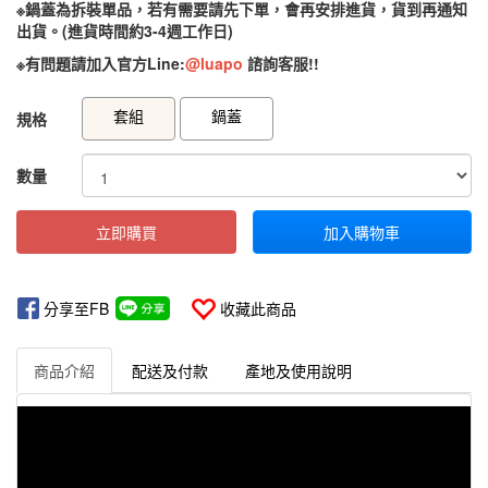
※鍋蓋為拆裝單品，若有需要請先下單，會再安排進貨，貨到再通知
出貨。(進貨時間約3-4週工作日)
※有問題請加入官方Line:
@luapo
諮詢客服!!
GOODS000000000000000001264
GOODS00000000000000000112
套組
鍋蓋
規格
數量
立即購買
加入購物車
分享至FB
收藏此商品
商品介紹
配送及付款
產地及使用說明