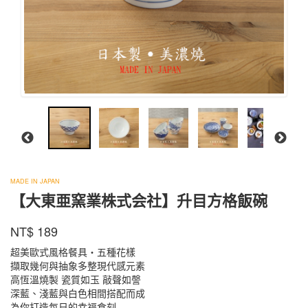
大
東
MADE IN JAPAN
【大東亜窯業株式会社】升目方格飯碗
亜
窯
商品代號
品牌
MASGKO
業
NT$
189
MASGKO
株
超美歐式風格餐具・五種花樣
式
擷取幾何與抽象多整現代感元素
会
高恆溫燒製 瓷質如玉 敲聲如謦
社
深藍、淺藍與白色相間搭配而成
為你打造每日的幸福食刻