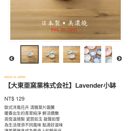
大
東
MADE IN JAPAN
【大東亜窯業株式会社】Lavender小缽
亜
窯
商品代號
品牌
LAVY14B
業
NT$
129
LAVY14B
株
歐式洋風花卉 清雅葉片圖騰
式
暖春出生的青翠純淨 鮮活嬌嫩
会
高恆溫燒製 瓷質如玉 敲聲如謦
社
為生活增添不同風味 點滴好滋味
讓美麗器具成為餐桌上的藝術品