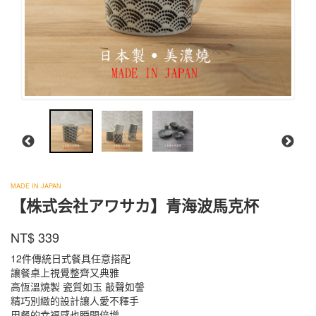
株
MADE IN JAPAN
式
【株式会社アワサカ】青海波馬克杯
会
KO-
社
商品代號
品牌
NT$
339
KO-
667
ア
667
ワ
12件傳統日式餐具任意搭配
サ
讓餐桌上視覺整齊又典雅
カ
高恆溫燒製 瓷質如玉 敲聲如謦
精巧別緻的設計讓人愛不釋手
用餐的幸福感也瞬間倍增