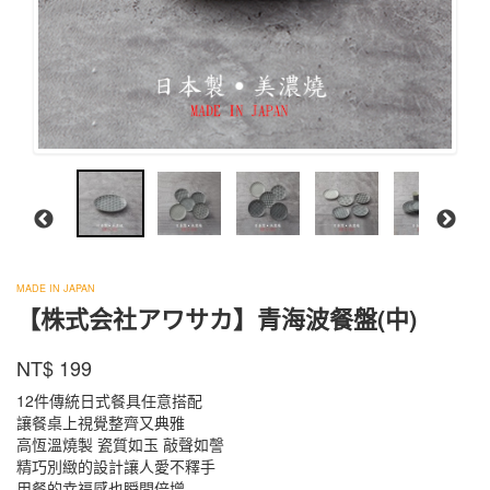
株
MADE IN JAPAN
式
【株式会社アワサカ】青海波餐盤(中)
会
KO-
社
商品代號
品牌
NT$
199
KO-
657
ア
657
ワ
12件傳統日式餐具任意搭配
サ
讓餐桌上視覺整齊又典雅
カ
高恆溫燒製 瓷質如玉 敲聲如謦
精巧別緻的設計讓人愛不釋手
用餐的幸福感也瞬間倍增