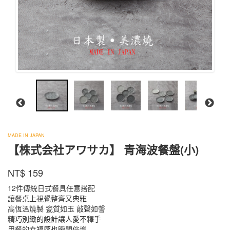
株
MADE IN JAPAN
式
【株式会社アワサカ】 青海波餐盤(小)
会
KO-
社
商品代號
品牌
NT$
159
KO-
658
ア
658
ワ
12件傳統日式餐具任意搭配
サ
讓餐桌上視覺整齊又典雅
カ
高恆溫燒製 瓷質如玉 敲聲如謦
精巧別緻的設計讓人愛不釋手
用餐的幸福感也瞬間倍增