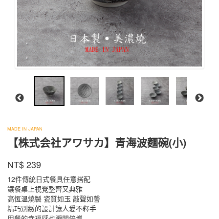
株
MADE IN JAPAN
式
【株式会社アワサカ】青海波麵碗(小)
会
KO-
社
商品代號
品牌
NT$
239
KO-
664
ア
664
ワ
12件傳統日式餐具任意搭配
サ
讓餐桌上視覺整齊又典雅
カ
高恆溫燒製 瓷質如玉 敲聲如謦
精巧別緻的設計讓人愛不釋手
用餐的幸福感也瞬間倍增