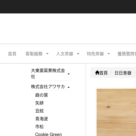
首頁
客製服務
人文茶器
特色茶器
獲獎暨跨
大東亜窯業株式会
首頁
日日食器
社
株式会社アワサカ
麻の葉
矢絣
豆絞
青海波
市松
Cookie Green