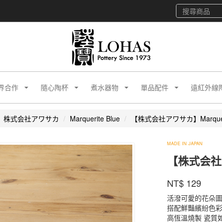
界合作
隨心陶杯
煮水器物
單品配件
遠紅外線
株式会社アワサカ
Marquerite Blue
【株式会社アワサカ】Marqueri
株
MADE IN JAPAN
式
【株式会社ア
会
PL-
社
商品代號
品牌
NT$
129
PL-
346MS
ア
346MS
ワ
活潑可愛的花朵
サ
搭配鮮豔繽紛色
カ
高恆溫燒製 瓷質