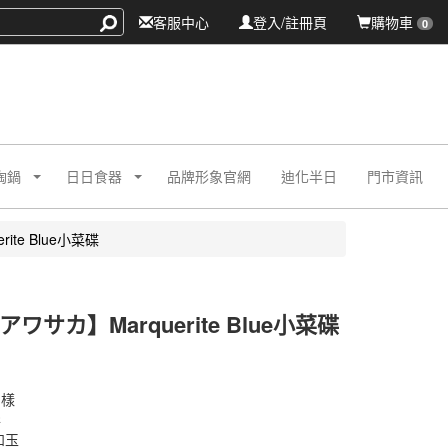
客服中心
登入/註冊頁
購物車
0
陶鍋
日日食器
品牌形象官網
迪化半日
門市資訊
te Blue小菜碟
ワサカ】Marquerite Blue小菜碟
圖樣
彩
如玉