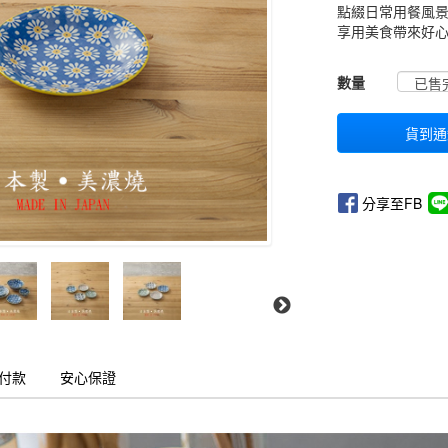
點綴日常用餐風
享用美食帶來好
GOODS00000000
數量
貨到通
分享至FB
付款
安心保證