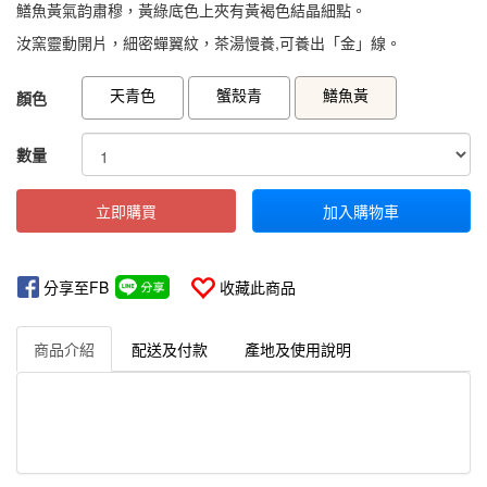
鱔魚黃氣韵肅穆，黃綠底色上夾有黃褐色結晶細點。
汝窯靈動開片，細密蟬翼紋，茶湯慢養,可養出「金」線。
GOODS000000000000000254404
GOODS00000000000000025440
天青色
蟹殼青
鱔魚黃
顏色
數量
立即購買
加入購物車
分享至FB
收藏此商品
商品介紹
配送及付款
產地及使用說明