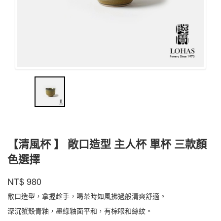
【清風杯 】 敞口造型 主人杯 單杯 三款顏
色選擇
陸
商品代號
品牌
QFB001HS
NT$
980
QFB001HS
寶
敞口造型，拿握趁手，喝茶時如風拂過般清爽舒適。
深沉蟹殼青釉，墨綠釉面平和，有棕眼和絲紋。