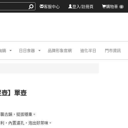
客服中心
登入/註冊頁
購物車
0
陶鍋
日日食器
品牌形象官網
迪化半日
門市資訊
足壺】單壺
01BL
1BL
承襲古韻，挺拔穩重。
爽利，內置濾孔，泡出好茶味。