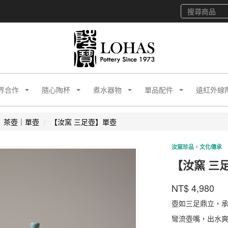
界合作
隨心陶杯
煮水器物
單品配件
遠紅外線
茶壺｜單壺
【汝窯 三足壺】單壺
汝窯珍品，文化傳承
【汝窯 三
陸
商品代號
品牌
RYSH0
NT$
4,980
RYSH00
寶
壺如三足鼎立，
彎流壺嘴，出水