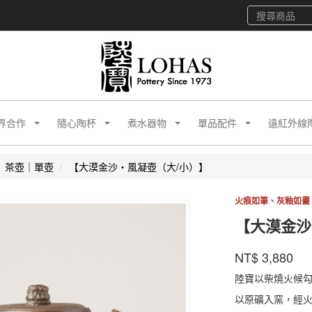
界合作
隨心陶杯
煮水器物
單品配件
遠紅外線
茶壺｜單壺
【大漠金沙・風凝壺（大/小）】
火痕如筆、灰釉如畫
【大漠金沙
陸
商品代號
品牌
DMJSF
NT$
3,880
DMJSF
寶
陸寶以柴燒火候
以原礦入窯，經