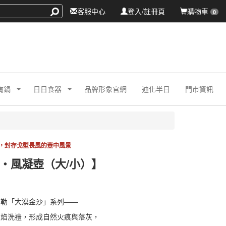
客服中心
登入/註冊頁
購物車
0
陶鍋
日日食器
品牌形象官網
迪化半日
門市資訊
，封存戈壁長風的壺中風景
・風凝壺（大/小）】
LH001
LH001
勾勒「大漠金沙」系列——
火焰洗禮，形成自然火痕與落灰，