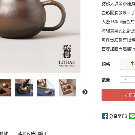
彷彿大漠金沙隨
壺形圓潤敦厚，
大壺160ml適合
海綿質氣孔設計
每件壺底刻有限
首發加贈專屬攜
GOODS00000000
小
規格
數量
立即
分享至FB
付款
產地及使用說明