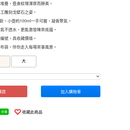
風堆疊，壺身紋理渾厚而靜美。
手工雕刻戈壁石之姿，
共飲，小壺約100ml一手可握、凝香聚氣。
透氣不透水，更能激發陳茶底蘊。
量編號，具收藏價值。
行布袋，伴你走入每場茶事風景。
0000000321482
GOODS000000000000000321481
大
購買
加入購物車
收藏此商品