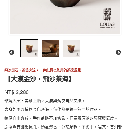
飛沙走石，茶湯奔流，一件能賞也能用的茶席風景
【大漠金沙・飛沙茶海】
陸
商品代號
品牌
DMJSFSCH001
NT$
2,280
DMJSFSCH001
寶
柴燒入窯、無釉上胎，火痕與落灰自然交織，
壺身如風沙掠過金色沙海，每件都是獨一無二的作品。
線條自由奔放，手作痕跡不加修飾，保留最原始的觸感與氣度。
原礦陶有細緻氣孔，透氣聚香，分茶順暢、不燙手，岩茶、普洱都