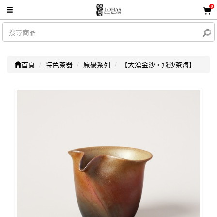
0
首頁
特色茶器
原礦系列
【大漠金沙・飛沙茶海】