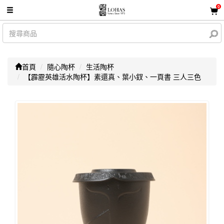
0
首頁
隨心陶杯
生活陶杯
【霹靂英雄活水陶杯】素還真、葉小釵、一頁書 三人三色