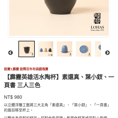
陸寶X霹靂 詮釋百年布袋戲瑰寶
【霹靂英雄活水陶杯】素還真、葉小釵、一
頁書 三人三色
陸
商品代號
品牌
DKJC001BK
NT$
980
DKJC001BK
寶
以立體浮雕工藝將三大主角「素還真」、「葉小釵」、「一頁書」
的眉目移至杯上，
以戰衣為造型的杯托，搭配金色家徽，能當作杯蓋或是點心盤使