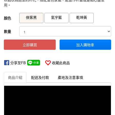
用。
GOODS000000000000000278328
GOODS00000000000000027833
俠客黑
氣宇藍
乾坤黃
顏色
數量
立即購買
加入購物車
分享至FB
收藏此商品
商品介紹
配送及付款
產地及注意事項