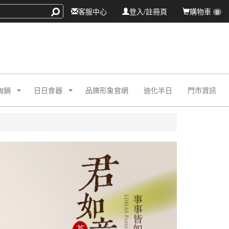
客服中心
登入/註冊頁
購物車
0
陶鍋
日日食器
品牌形象官網
迪化半日
門市資訊