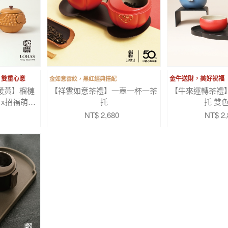
金如意雲紋，黑紅經典搭配
，雙重心意
金牛送財，美好祝福
暖黃】榴槤
【祥雲如意茶禮】一壺一杯一茶
【牛來運轉茶禮
 x招福萌豬
托
托 雙
納禮盒
NT$ 2,680
NT$ 2,