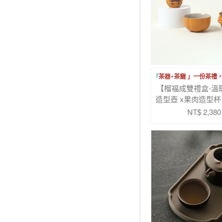
「
茶器+茶寵 」一份茶禮
【榴福成雙禮盒-溫
造型壺 x果肉造型杯
茶寵 x精緻收
NT$ 2,380