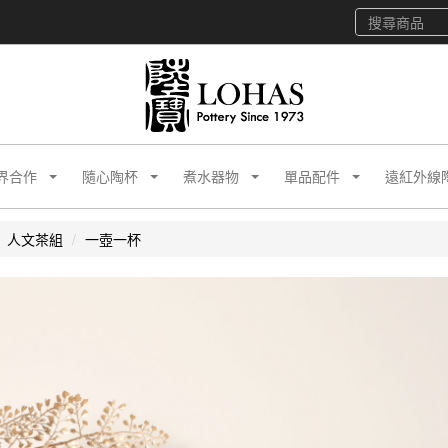
界合作
隨心陶杯
煮水器物
單品配件
遠紅外線
人文茶組
一壺一杯