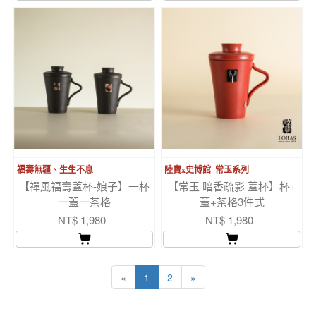
福壽無疆、生生不息
陸寶x史博館_常玉系列
【禪風福壽蓋杯-娘子】一杯
【常玉 暗香疏影 蓋杯】杯+
一蓋一茶格
蓋+茶格3件式
NT$ 1,980
NT$ 1,980
«
1
2
»