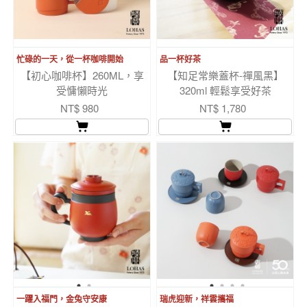
忙碌的一天，從一杯咖啡開始
品一杯好茶
【初心咖啡杯】260ML，享
【知足常樂蓋杯-禪風黑】
受慵懶時光
320ml 輕鬆享受好茶
NT$ 980
NT$ 1,780
一躍入福門，金兔守安康
瑞虎迎新，祥雲攜福