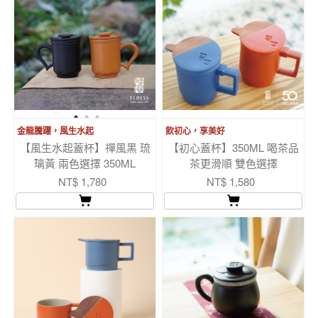
金龍騰躍，風生水起
飲初心，享美好
【風生水起蓋杯】禪風黑 琉
【初心蓋杯】350ML 喝茶品
璃黃 兩色選擇 350ML
茶更滑順 雙色選擇
NT$ 1,780
NT$ 1,580