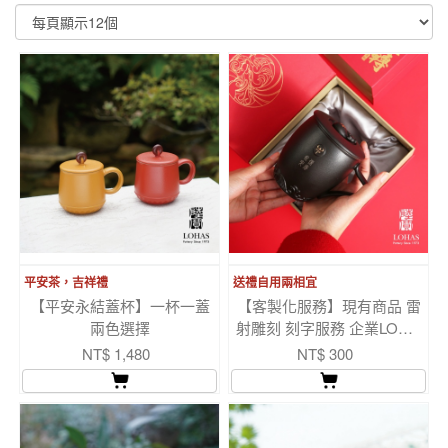
顯示篩選條件
平安茶，吉祥禮
送禮自用兩相宜
【平安永結蓋杯】一杯一蓋
【客製化服務】現有商品 雷
兩色選擇
射雕刻 刻字服務 企業LOGO
個人送禮
NT$ 1,480
NT$ 300