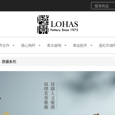
界合作
隨心陶杯
煮水器物
單品配件
遠紅外線
原礦系列