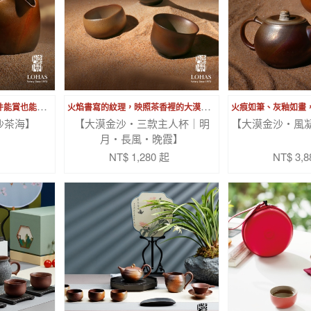
飛
沙走石，茶湯奔流，一件能賞也能用的茶席風景
火
焰書寫的紋理，映照茶香裡的大漠詩意
沙茶海】
【大漠金沙・三款主人杯｜明
【大漠金沙・風凝
月・長風・晚霞】
NT$ 1,280 起
NT$ 3,8