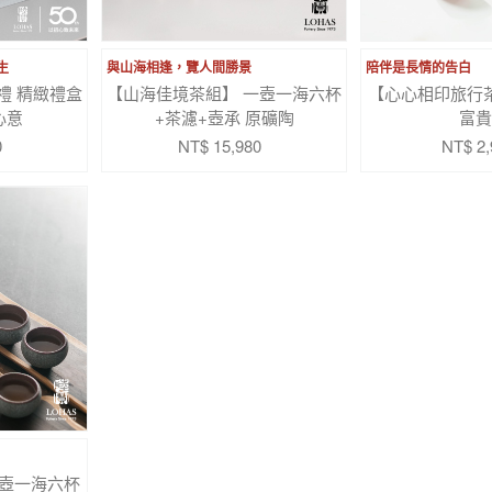
生
與山海相逢，覽人間勝景
陪伴是長情的告白
禮 精緻禮盒
【山海佳境茶組】 一壺一海六杯
【心心相印旅行
心意
+茶濾+壺承 原礦陶
富貴
0
NT$ 15,980
NT$ 2,
壺一海六杯