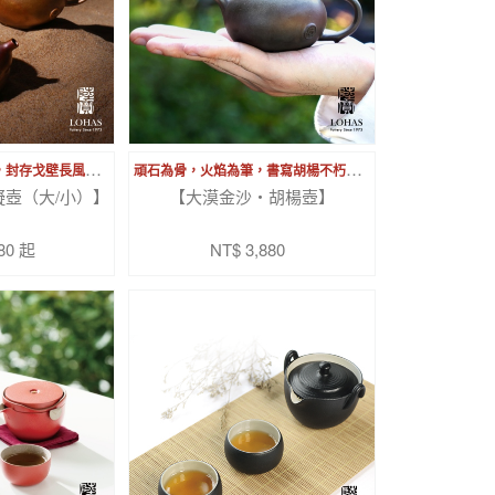
火
痕如筆、灰釉如畫，封存戈壁長風的壺中風景
頑
石為骨，火焰為筆，書寫胡楊不朽的生命詩篇
壺（大/小）】
【大漠金沙・胡楊壺】
80 起
NT$ 3,880