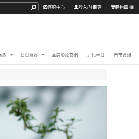
客服中心
登入/註冊頁
購物車
0
陶鍋
日日食器
品牌形象官網
迪化半日
門市資訊