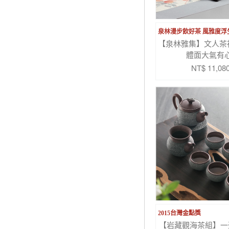
泉林漫步飲好茶 風雅度浮
【泉林雅集】文人茶
體面大氣有
NT$ 11,08
2015台灣金點獎
【岩藏觀海茶組】一