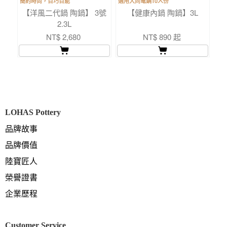
簡約時尚，百巧百能
適用大同電鍋10人份
美
【洋風二代鍋 陶鍋】 3號
【健康內鍋 陶鍋】3L
【
2.3L
NT$ 2,680
NT$ 890 起
LOHAS Pottery
品牌故事
品牌價值
陸寶匠人
榮譽證書
企業歷程
Customer Service