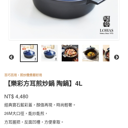
百巧百用，煎炒燉煮都好用
【樂彩方耳煎炒鍋 陶鍋】4L
陸
商品代號
品牌
EWCP00804BL
NT$
4,480
EWCP00804BL
寶
經典寶石藍彩蓋，顏值再現，時尚輕奢。
26M大口徑，能炒能煎，
方耳握把，反面凹槽，方便拿取。