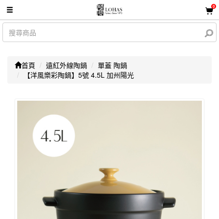
0
首頁
遠紅外線陶鍋
單蓋 陶鍋
【洋風樂彩陶鍋】5號 4.5L 加州陽光