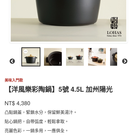
美味入門款
【洋風樂彩陶鍋】5號 4.5L 加州陽光
陸
商品代號
品牌
EWCP01005YL
NT$
4,380
EWCP01005YL
寶
凸點鍋蓋，緊鎖水分，保留鮮美湯汁。
貼心鍋把，自帶弧度，輕鬆拿取。
亮麗色彩，一鍋多用，一應俱全。