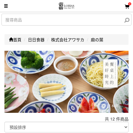
0
首頁
日日食器
株式会社アワサカ
麻の葉
共 12 件商品