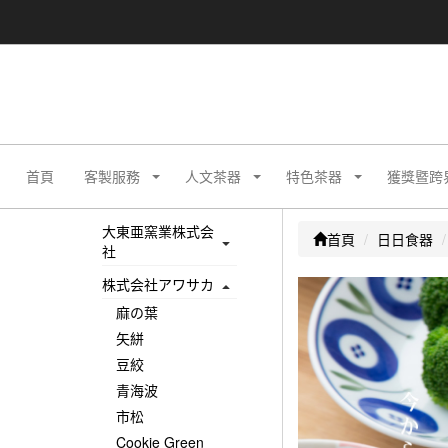
首頁
客製服務
人文茶器
特色茶器
獲獎暨跨
大東亜窯業株式会
首頁
日日食器
社
株式会社アワサカ
麻の葉
矢絣
豆絞
青海波
市松
Cookie Green