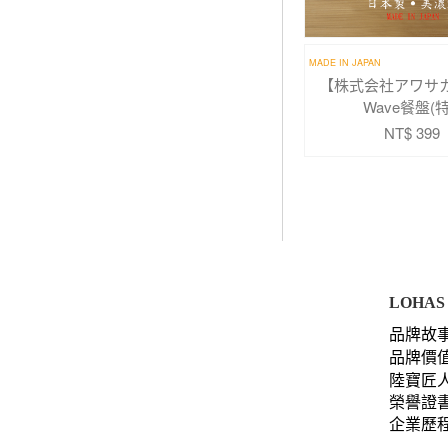
MADE IN JAPAN
【株式会社アワサカ】
Wave餐盤(
NT$ 399
LOHAS 
品牌故
品牌價
陸寶匠
榮譽證
企業歷