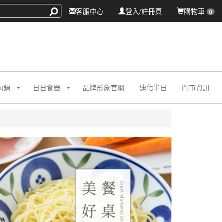
客服中心
登入/註冊頁
購物車
0
陶鍋
日日食器
品牌形象官網
迪化半日
門市資訊