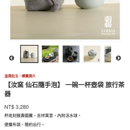
溫潤如玉，蟬翼開片
【汝窯 仙石隨手泡】 一碗一杯壺袋 旅行茶
器
陸
商品代號
品牌
RYXS001SS
NT$
3,280
RYXS001SS
寶
杯底刻猴壽圖騰，吉祥寓意，內附活水球。
便攜布袋，簡約出行。