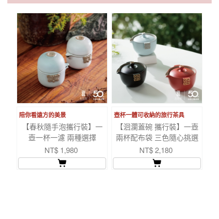
陪你看遠方的美景
壺杯一體可收納的旅行茶具
【春秋隨手泡攜行裝】一
【洄瀾蓋碗 攜行裝】一壺
壺一杯一濾 兩種選擇
兩杯配布袋 三色隨心挑選
NT$ 1,980
NT$ 2,180