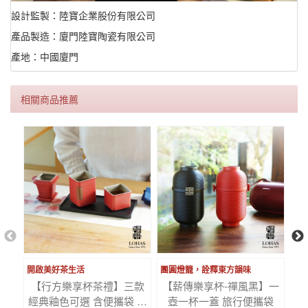
設計監製：陸寶企業股份有限公司
產品製造：廈門陸寶陶瓷有限公司
產地：中國廈門
相關商品推薦
開啟美好茶生活
團圓燈籠，詮釋東方韻味
台
【行方樂享杯茶禮】三款
【薪傳樂享杯-禪風黑】一
【
經典釉色可選 含便攜袋 含
壺一杯一蓋 旅行便攜袋