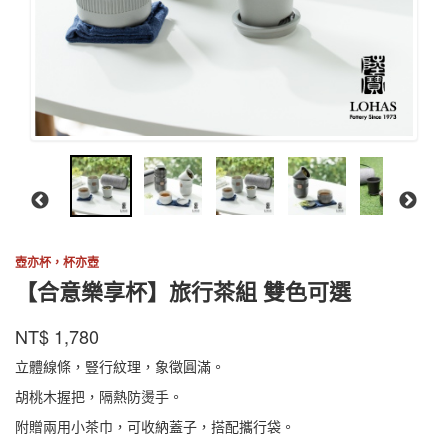
壺亦杯，杯亦壺
【合意樂享杯】旅行茶組 雙色可選
陸
商品代號
品牌
HYLXB001HS
NT$
1,780
HYLXB001HS
寶
立體線條，豎行紋理，象徵圓滿。
胡桃木握把，隔熱防燙手。
附贈兩用小茶巾，可收納蓋子，搭配攜行袋。