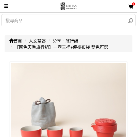
0
首頁
人文茶器
分享．旅行組
【國色天香旅行組】一壺三杯+便攜布袋 雙色可選