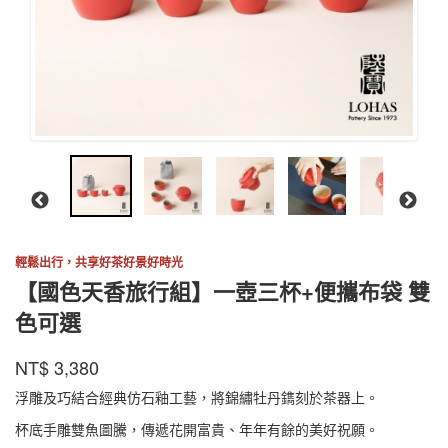
輕鬆出行，共享好茶好景好時光
【國色天香旅行組】一壺三杯+便攜布袋 雙
色可選
陸
商品代號
品牌
GSTXLX001RD
NT$
3,380
GSTXLX001RD
寶
浮雕及巧結合經典仿石釉工藝，將錦繡牡丹鐫刻於茶器上。
杯底手雕雙魚圖騰，傳遞花開富貴、年年有餘的美好祝願。