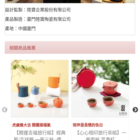
設計監製：陸寶企業股份有限公司
產品製造：廈門陸寶陶瓷有限公司
產地：中國廈門
相關商品推薦
虎歲逢大吉 開運接福氣
陪伴是長情的告白
茶
【開運吉福旅行組】經典
【心心相印旅行茶組】一
【
藍/吉祥橙 一壺三杯+便攜
壺兩杯 富貴紅