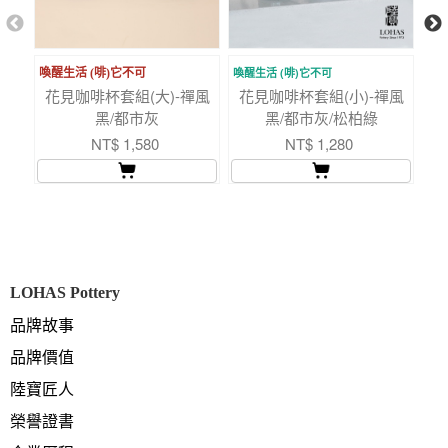
喚醒生活 (啡)它不可
喚醒生活 (啡)它不可
20
花見咖啡杯套組(大)-禪風
花見咖啡杯套組(小)-禪風
【
黑/都市灰
黑/都市灰/松柏綠
手
NT$ 1,580
NT$ 1,280
LOHAS Pottery
品牌故事
品牌價值
陸寶匠人
榮譽證書