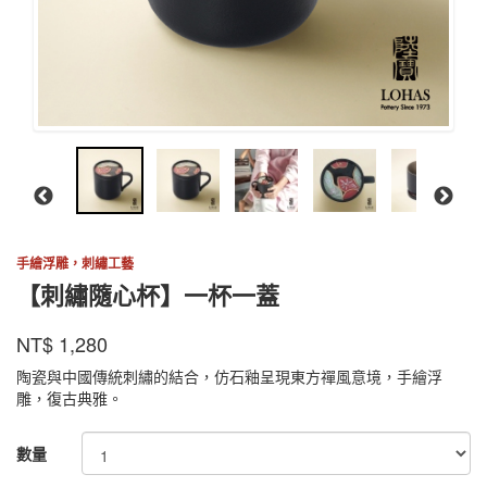
手繪浮雕，刺繡工藝
【刺繡隨心杯】一杯一蓋
陸
商品代號
品牌
CXMK001BK
NT$
1,280
CXMK001BK
寶
陶瓷與中國傳統刺繡的結合，仿石釉呈現東方禪風意境，手繪浮
雕，復古典雅。
GOODS000000000000000002312
數量