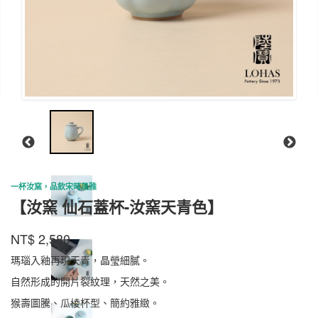
一杯汝窯，品飲宋時風雅
【汝窯 仙石蓋杯-汝窯天青色】
陸
商品代號
品牌
XSGB001RY
NT$
2,580
XSGB001RY
寶
瑪瑙入釉再現天青，晶瑩細膩。
自然形成的開片裂紋理，天然之美。
猴壽圖騰、瓜棱杯型、簡約雅緻。