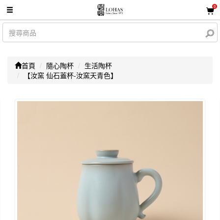
0
首頁
隨心陶杯
生活陶杯
【汝窯 仙石蓋杯-汝窯天青色】