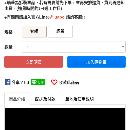
※鍋蓋為拆裝單品，若有需要請先下單，會再安排進貨，貨到再通知
出貨。(進貨時間約3-4週工作日)
※有問題請加入官方Line:
@luapo
諮詢客服!!
GOODS000000000000000001264
GOODS00000000000000000112
套組
鍋蓋
規格
數量
立即購買
加入購物車
分享至FB
收藏此商品
商品介紹
配送及付款
產地及使用說明