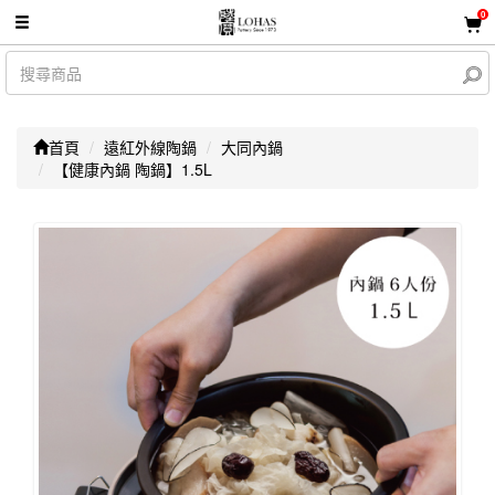
0
首頁
遠紅外線陶鍋
大同內鍋
【健康內鍋 陶鍋】1.5L