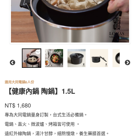
適用大同電鍋6人份
【健康內鍋 陶鍋】1.5L
陸
商品代號
品牌
EWCP010001BK
NT$
1,680
EWCP010001BK
寶
專為大同電鍋量身訂製，台式生活必備鍋。
電鍋、直火、微波爐、烤箱皆可使用 。
遠紅外線陶鍋，湯汁甘醇，細熬慢燉，養生藥膳首選。