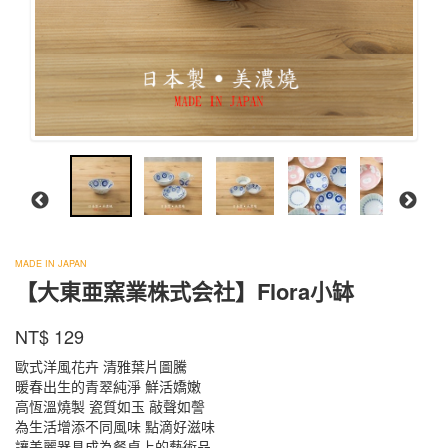
大
東
MADE IN JAPAN
【大東亜窯業株式会社】Flora小缽
亜
窯
商品代號
品牌
FROY14B
業
NT$
129
FROY14B
株
歐式洋風花卉 清雅葉片圖騰
式
暖春出生的青翠純淨 鮮活嬌嫩
会
高恆溫燒製 瓷質如玉 敲聲如謦
社
為生活增添不同風味 點滴好滋味
讓美麗器具成為餐桌上的藝術品