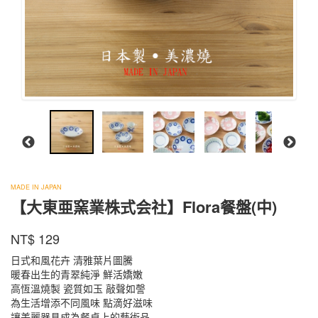
大
東
MADE IN JAPAN
【大東亜窯業株式会社】Flora餐盤(中)
亜
窯
商品代號
品牌
FROYK18
業
NT$
129
FROYK18
株
日式和風花卉 清雅葉片圖騰
式
暖春出生的青翠純淨 鮮活嬌嫩
会
高恆溫燒製 瓷質如玉 敲聲如謦
社
為生活增添不同風味 點滴好滋味
讓美麗器具成為餐桌上的藝術品