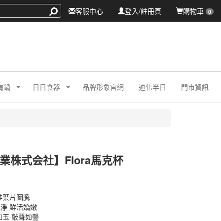
客服中心
登入/註冊頁
購物車
0
陶鍋
日日食器
品牌形象官網
迪化半日
門市資訊
業株式会社】Flora馬克杯
M
M
雅葉片圖騰
淨 鮮活嬌嫩
如玉 敲聲如謦