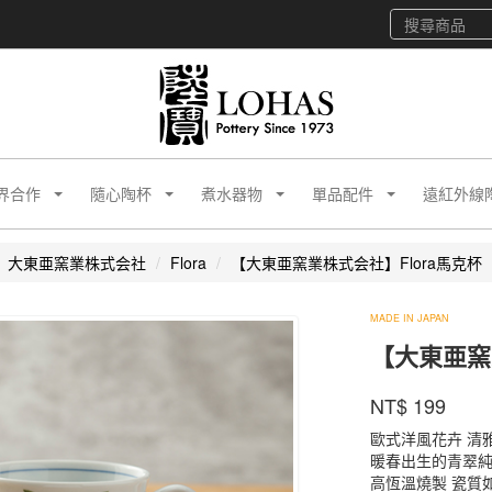
界合作
隨心陶杯
煮水器物
單品配件
遠紅外線
大東亜窯業株式会社
Flora
【大東亜窯業株式会社】Flora馬克杯
大
MADE IN JAPAN
東
【大東亜窯
亜
窯
商品代號
品牌
FRIYK
業
NT$
199
FRIYK
株
歐式洋風花卉 清
式
暖春出生的青翠純
会
高恆溫燒製 瓷質
社