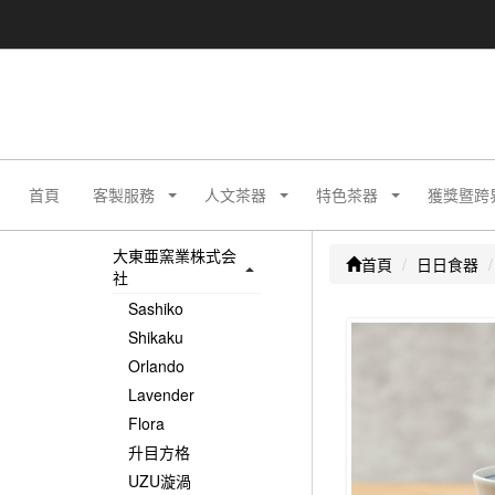
首頁
客製服務
人文茶器
特色茶器
獲獎暨跨
大東亜窯業株式会
首頁
日日食器
社
Sashiko
Shikaku
Orlando
Lavender
Flora
升目方格
UZU漩渦