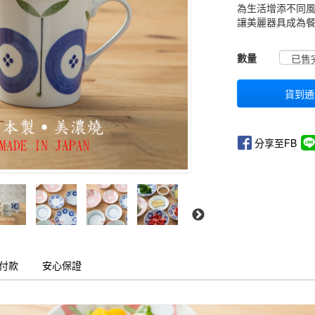
為生活增添不同風
讓美麗器具成為
GOODS00000000
數量
貨到通
分享至FB
付款
安心保證