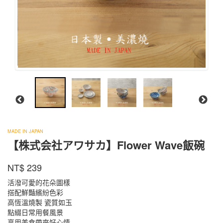
株
MADE IN JAPAN
式
【株式会社アワサカ】Flower Wave飯碗
会
PL-
社
商品代號
品牌
NT$
239
PL-
333BR
ア
333BR
ワ
活潑可愛的花朵圖樣
サ
搭配鮮豔繽紛色彩
カ
高恆溫燒製 瓷質如玉
點綴日常用餐風景
享用美食帶來好心情