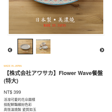
MADE IN JAPAN
【株式会社アワサカ】Flower Wave餐盤
株
式
(特大)
会
PL-
社
商品代號
品牌
NT$
399
PL-
384WD
ア
384WD
ワ
活潑可愛的花朵圖樣
サ
搭配鮮豔繽紛色彩
カ
高恆溫燒製 瓷質如玉