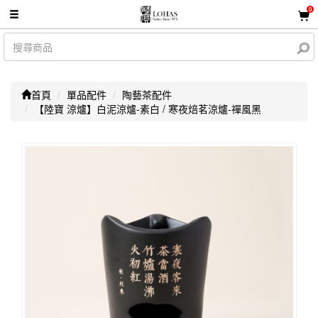
0
首頁
單品配件
陶藝茶配件
【陸寶 涼爐】白泥涼爐-素白 / 寒夜焙茗涼爐-禪風黑