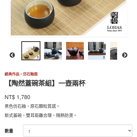
經典作品，仿石釉面
【陶然蓋碗茶組】一壺兩杯
陸
商品代號
品牌
TBWC002BK
NT$
1,780
TBWC002BK
寶
黑色仿石釉，原石顆粒質感。
新式蓋碗，雙耳距離合理，隔熱防燙。
GOODS000000000000000002451
數量