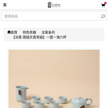
0
首頁
特色茶器
汝窯系列
【汝窯 雨過天青茶組】一壺一海六杯