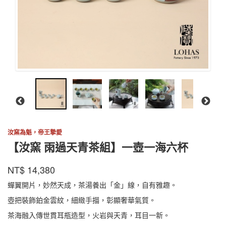
汝窯為魁，帝王摯愛
【汝窯 雨過天青茶組】一壺一海六杯
陸
商品代號
品牌
YGTQCZ001RY
NT$
14,380
YGTQCZ001RY
寶
蟬翼開片，妙然天成，茶湯養出「金」線，自有雅趣。
壺把裝飾鉑金雲紋，細緻手描，彰顯奢華氣質。
茶海融入傳世貫耳瓶造型，火岩與天青，耳目一新。